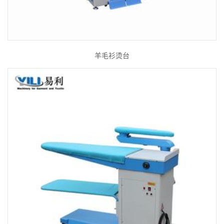
羊毛衫烫台