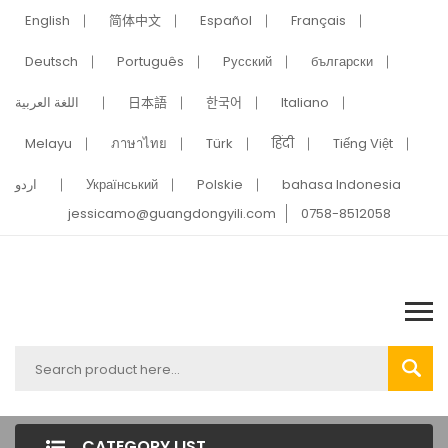
English
简体中文
Español
Français
Deutsch
Português
Pусский
български
اللغة العربية
日本語
한국어
Italiano
Melayu
ภาษาไทย
Türk
हिंदी
Tiếng Việt
اردو
Український
Polskie
bahasa Indonesia
jessicamo@guangdongyili.com
0758-8512058
CATEGORY LIST