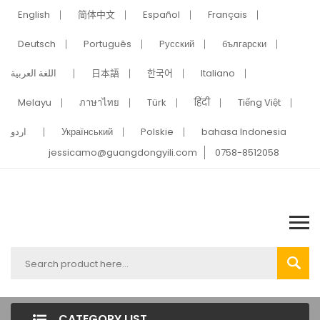
English
简体中文
Español
Français
Deutsch
Português
Pусский
български
اللغة العربية
日本語
한국어
Italiano
Melayu
ภาษาไทย
Türk
हिंदी
Tiếng Việt
اردو
Український
Polskie
bahasa Indonesia
jessicamo@guangdongyili.com
0758-8512058
CATEGORY LIST