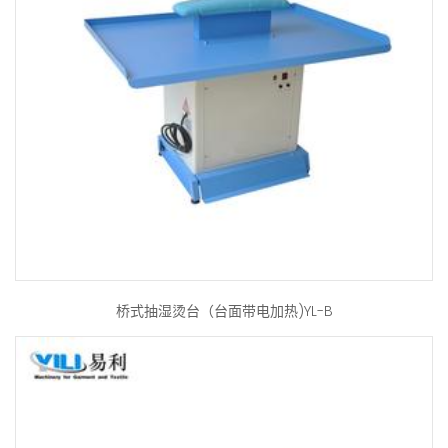
桥式抽湿烫台（台面带电加热)YL-B