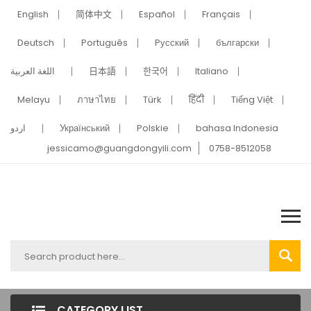
English
简体中文
Español
Français
Deutsch
Português
Pусский
български
اللغة العربية
日本語
한국어
Italiano
Melayu
ภาษาไทย
Türk
हिंदी
Tiếng Việt
اردو
Український
Polskie
bahasa Indonesia
jessicamo@guangdongyili.com
0758-8512058
CATEGORY LIST