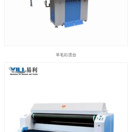
羊毛衫烫台