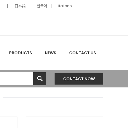
ا
日本語
한국어
Italiano
PRODUCTS
NEWS
CONTACT US
CONTACT NOW