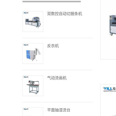
双数控自动切捆条机
反衣机
气动烫画机
平面抽湿烫台