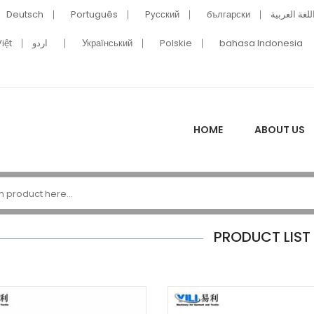
Deutsch
Português
Pусский
български
للغة العربية
iệt
اردو
Український
Polskie
bahasa Indonesia
HOME
ABOUT US
PRODUCT LIST