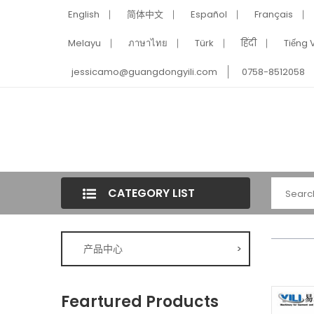
English
简体中文
Español
Français
Melayu
ภาษาไทย
Türk
हिंदी
Tiếng V
jessicamo@guangdongyili.com
0758-8512058
CATEGORY LIST
产品中心
>
Feartured Products