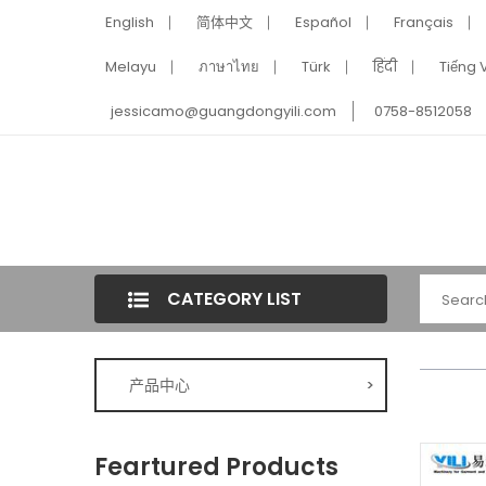
English
简体中文
Español
Français
Melayu
ภาษาไทย
Türk
हिंदी
Tiếng V
jessicamo@guangdongyili.com
0758-8512058
CATEGORY LIST
产品中心
>
Feartured Products