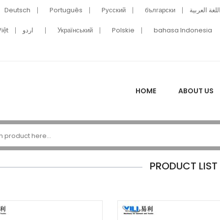
Deutsch
Português
Pусский
български
للغة العربية
iệt
اردو
Український
Polskie
bahasa Indonesia
HOME
ABOUT US
PRODUCT LIST