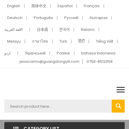
English
简体中文
Español
Français
Deutsch
Português
Pусский
български
اللغة العربية
日本語
한국어
Italiano
Melayu
ภาษาไทย
Türk
हिंदी
Tiếng Việt
اردو
Український
Polskie
bahasa Indonesia
jessicamo@guangdongyili.com
0758-8512058
CATEGORY LIST