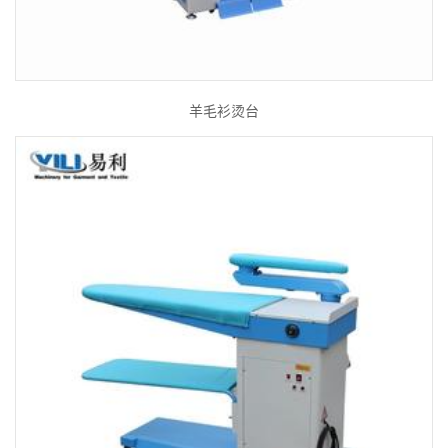
羊毛衫烫台