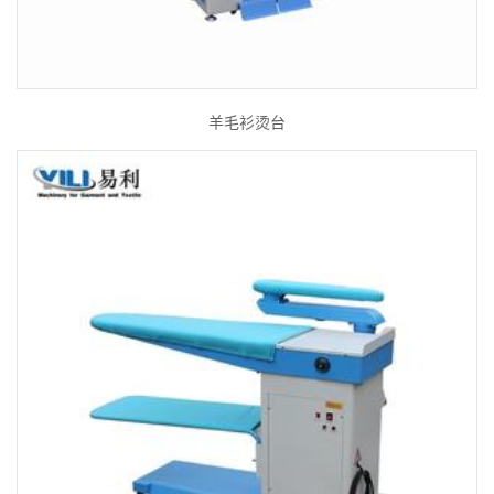
羊毛衫烫台