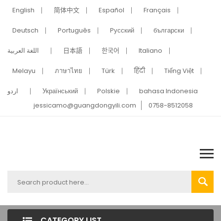
English
简体中文
Español
Français
Deutsch
Português
Pусский
български
اللغة العربية
日本語
한국어
Italiano
Melayu
ภาษาไทย
Türk
हिंदी
Tiếng Việt
اردو
Український
Polskie
bahasa Indonesia
jessicamo@guangdongyili.com
0758-8512058
CATEGORY LIST