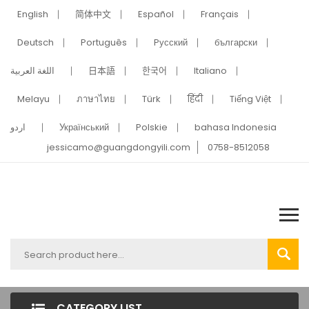
English
简体中文
Español
Français
Deutsch
Português
Pусский
български
اللغة العربية
日本語
한국어
Italiano
Melayu
ภาษาไทย
Türk
हिंदी
Tiếng Việt
اردو
Український
Polskie
bahasa Indonesia
jessicamo@guangdongyili.com
0758-8512058
CATEGORY LIST