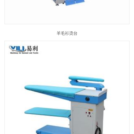
羊毛衫烫台