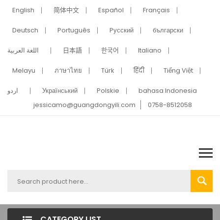
English
简体中文
Español
Français
Deutsch
Português
Pусский
български
اللغة العربية
日本語
한국어
Italiano
Melayu
ภาษาไทย
Türk
हिंदी
Tiếng Việt
اردو
Український
Polskie
bahasa Indonesia
jessicamo@guangdongyili.com
0758-8512058
CATEGORY LIST