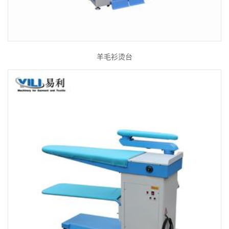
羊毛衫烫台