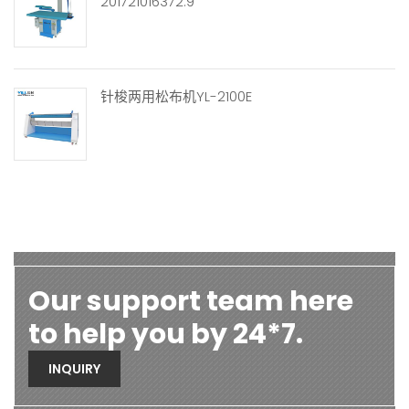
201721016372.9
针梭两用松布机YL-2100E
Our support team here
to help you by 24*7.
INQUIRY