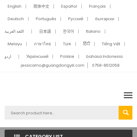
English
简体中文
Español
Français
Deutsch
Português
Pусский
български
اللغة العربية
日本語
한국어
Italiano
Melayu
ภาษาไทย
Türk
हिंदी
Tiếng Việt
اردو
Український
Polskie
bahasa Indonesia
jessicamo@guangdongyili.com
0758-8512058
CATEGORY LIST