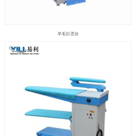
羊毛衫烫台