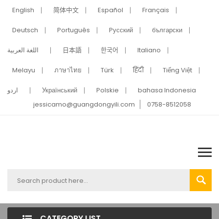
English
简体中文
Español
Français
Deutsch
Português
Pусский
български
اللغة العربية
日本語
한국어
Italiano
Melayu
ภาษาไทย
Türk
हिंदी
Tiếng Việt
اردو
Український
Polskie
bahasa Indonesia
jessicamo@guangdongyili.com
0758-8512058
CATEGORY LIST