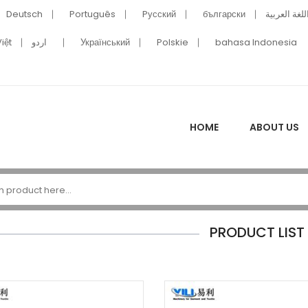
Deutsch
Português
Pусский
български
للغة العربية
iệt
اردو
Український
Polskie
bahasa Indonesia
HOME
ABOUT US
PRODUCT LIST