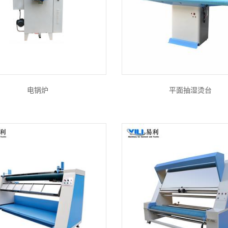
电锅炉
平面抽湿烫台