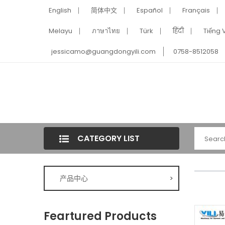
English
简体中文
Español
Français
Melayu
ภาษาไทย
Türk
हिंदी
Tiếng V
jessicamo@guangdongyili.com
0758-8512058
CATEGORY LIST
产品中心
>
Feartured Products