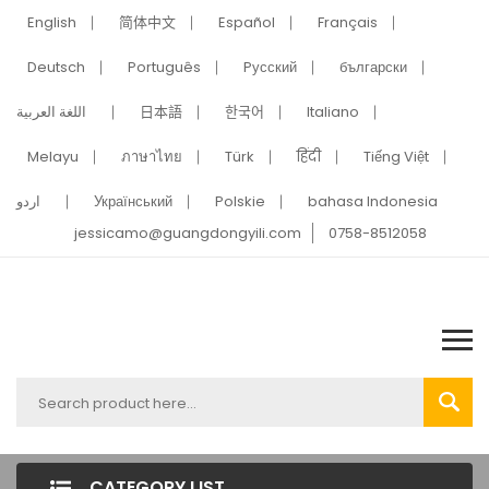
English
简体中文
Español
Français
Deutsch
Português
Pусский
български
اللغة العربية
日本語
한국어
Italiano
Melayu
ภาษาไทย
Türk
हिंदी
Tiếng Việt
اردو
Український
Polskie
bahasa Indonesia
jessicamo@guangdongyili.com
0758-8512058
CATEGORY LIST