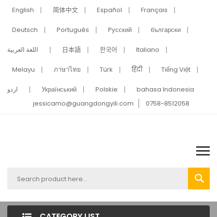
English
简体中文
Español
Français
Deutsch
Português
Pусский
български
اللغة العربية
日本語
한국어
Italiano
Melayu
ภาษาไทย
Türk
हिंदी
Tiếng Việt
اردو
Український
Polskie
bahasa Indonesia
jessicamo@guangdongyili.com
0758-8512058
CATEGORY LIST