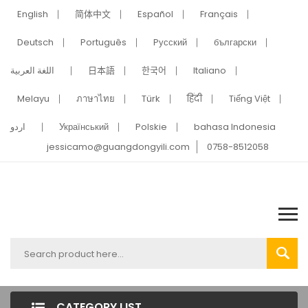
English
简体中文
Español
Français
Deutsch
Português
Pусский
български
اللغة العربية
日本語
한국어
Italiano
Melayu
ภาษาไทย
Türk
हिंदी
Tiếng Việt
اردو
Український
Polskie
bahasa Indonesia
jessicamo@guangdongyili.com
0758-8512058
CATEGORY LIST