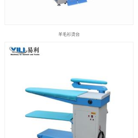
羊毛衫烫台