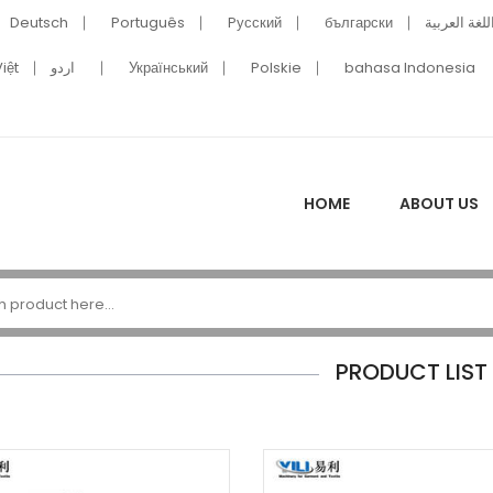
Deutsch
Português
Pусский
български
للغة العربية
iệt
اردو
Український
Polskie
bahasa Indonesia
HOME
ABOUT US
PRODUCT LIST