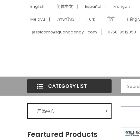
English
简体中文
Español
Français
Melayu
ภาษาไทย
Türk
हिंदी
Tiếng V
jessicamo@guangdongyili.com
0758-8512058
CATEGORY LIST
产品中心
>
Feartured Products