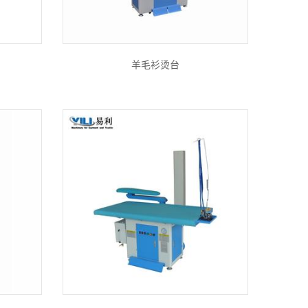
羊毛衫烫台