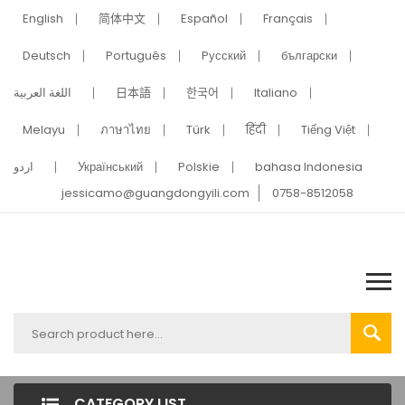
English
简体中文
Español
Français
Deutsch
Português
Pусский
български
اللغة العربية
日本語
한국어
Italiano
Melayu
ภาษาไทย
Türk
हिंदी
Tiếng Việt
اردو
Український
Polskie
bahasa Indonesia
jessicamo@guangdongyili.com
0758-8512058
CATEGORY LIST