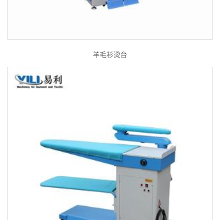
羊毛衫烫台