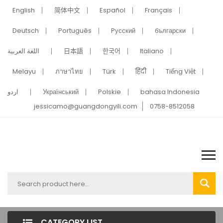
English
简体中文
Español
Français
Deutsch
Português
Pусский
български
اللغة العربية
日本語
한국어
Italiano
Melayu
ภาษาไทย
Türk
हिंदी
Tiếng Việt
اردو
Український
Polskie
bahasa Indonesia
jessicamo@guangdongyili.com
0758-8512058
CATEGORY LIST