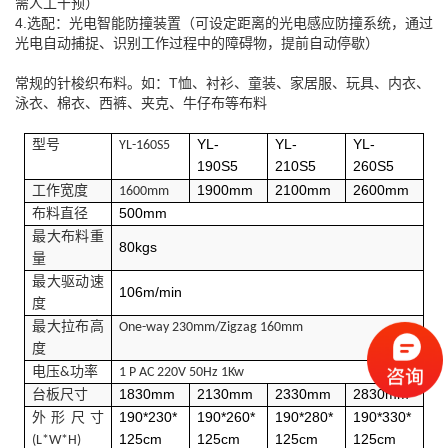
需人工干预）
4.选配：光电智能防撞装置（可设定距离的光电感应防撞系统，通过
光电自动捕捉、识别工作过程中的障碍物，提前自动停歇）
常规的针梭织布料。如：T恤、衬衫、童装、家居服、玩具、内衣、
泳衣、棉衣、西裤、夹克、牛仔布等布料
YL-
YL-
YL-
型号
YL-160S5
190S5
210S5
260S5
工作宽度
1900mm
2100mm
2600mm
1600mm
500mm
布料直径
最大布料重
80kgs
量
最大驱动速
106m/min
度
最大拉布高
One-way 230mm/Zigzag 160mm
度
电压&功率
1 P AC 220V 50Hz 1Kw
1830mm
2130mm
2330mm
2830mm
台板尺寸
190*230*
190*260*
190*280*
190*330*
外形尺寸
125cm
125cm
125cm
125cm
(L*W*H)