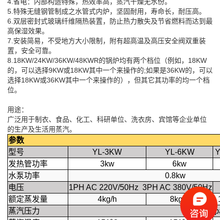
4.省电：内部构造特殊，热效率高，蒸汽干燥无水份。
5.特殊无缝钢管制成之水管式内炉，坚固耐用，寿命长，耐压高。
6.双层密封式玻璃纤维隔热装置，防止热力散失及节省燃料而达到最
高保湿效果。
7.安装简易，不受地方大小限制，附有超高温及高压安全阀双重装
置，安全可靠。
8.18KW/24KW/36KW/48KWR的锅炉均有两个档位（例如，18KW
的，可以选择9KW或18KW其中一个来操作的;如果是36KW的，可以
选择18KW或36KW其中一个来操作的），但其它其功率的均一个档
位。
用途：
广泛用于制衣、食品、化工、科研单位、洗衣房、宾馆等企业单位
的生产及生活用蒸汽。
参数
型号
YL-3KW
YL-6KW
Y
发热管功率
3kw
6kw
水泵功率
0.8kw
电压
1PH AC 220V/50Hz 3PH AC 380V/50Hz
额定蒸发量
4kg/h
8kg/h
蒸汽压力
0.4Mp