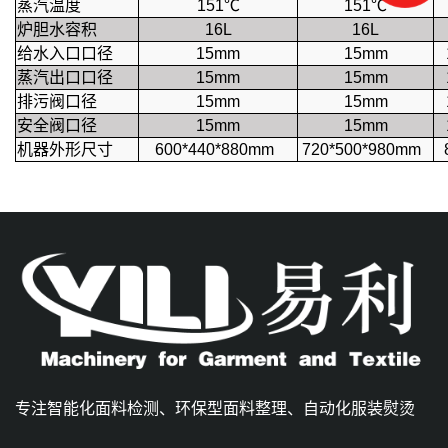
蒸汽温度
151℃
151℃
炉胆水容积
16L
16L
给水入口口径
15mm
15mm
蒸汽出口口径
15mm
15mm
排污阀口径
15mm
15mm
安全阀口径
15mm
15mm
机器外形尺寸
600*440*880mm
720*500*980mm
8
专注智能化面料检测、环保型面料整理、自动化服装熨烫