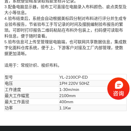
置，系统便会精准读取瑕疵坐标并记录。
3.配备电脑显示器，验布工可直接在电脑录入布料颜色、疵点类型及
大小等信息。
4.验布结束后，系统会自动根据美标四分制对布料进行评分并生成专
业验布报告，节省验布工手写记录的时间及摆脱编制验布报告的繁
琐。可即时打印报告二维码粘贴在布料外包装上，扫码便可读取布
料信息，便于随时查看。
5.验布信息可上传至管理层电脑端，也可联网共享数据信息，集成数
字化面料仓库系统，便于上、下游客户对接及工厂内部管理，使数
据更加清晰。
适用于：常规针织、梭织布料。
型号
YL-2100CP-ED
电压
1PH 220V 50HZ
工作速度
1-30m/min
最大工作幅宽
2100mm
最大工作直径
400mm
功率
1.1Kw