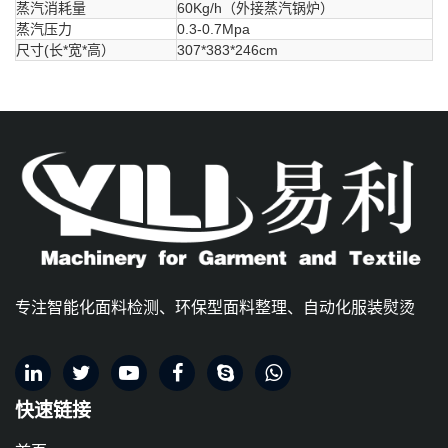
蒸汽消耗量
60Kg/h（外接蒸汽锅炉）
蒸汽压力
0.3-0.7Mpa
尺寸(长*宽*高）
307*383*246cm
专注智能化面料检测、环保型面料整理、自动化服装熨烫
快速链接