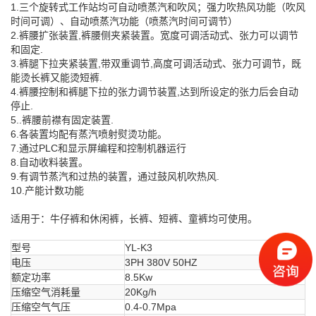
1.三个旋转式工作站均可自动喷蒸汽和吹风；强力吹热风功能（吹风
时间可调）、自动喷蒸汽功能（喷蒸汽时间可调节）
2.裤腰扩张装置,裤腰侧夹紧装置。宽度可调活动式、张力可以调节
和固定.
3.裤腿下拉夹紧装置,带双重调节,高度可调活动式、张力可调节，既
能烫长裤又能烫短裤.
4.裤腰控制和裤腿下拉的张力调节装置,达到所设定的张力后会自动
停止.
5..裤腰前襟有固定装置.
6.各装置均配有蒸汽喷射熨烫功能。
7.通过PLC和显示屏编程和控制机器运行
8.自动收料装置。
9.有调节蒸汽和过热的装置，通过鼓风机吹热风.
10.产能计数功能
适用于：牛仔裤和休闲裤，长裤、短裤、童裤均可使用。
型号
YL-K3
电压
3PH 380V 50HZ
额定功率
8.5Kw
压缩空气消耗量
20Kg/h
压缩空气气压
0.4-0.7Mpa